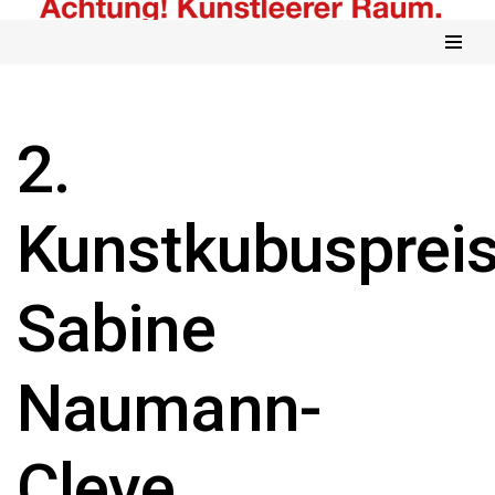
Zum
Inhalt
springen
2.
Kunstkubuspreis
Sabine
Naumann-
Cleve